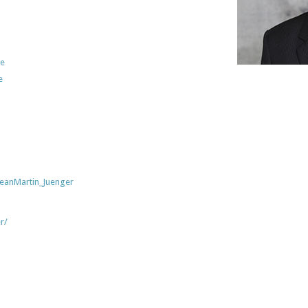
de
e
JeanMartin_Juenger
r/