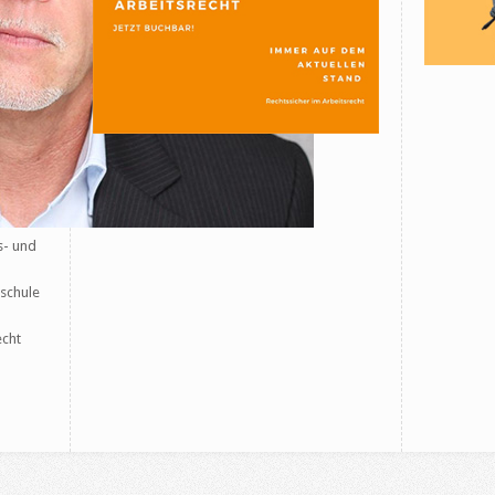
s- und
hschule
echt