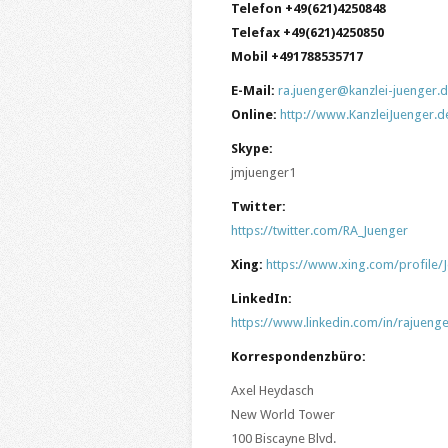
Telefon +49(621)4250848
Telefax +49(621)4250850
Mobil +491788535717
E-Mail:
ra.juenger@kanzlei-juenger.
Online:
http://www.KanzleiJuenger.d
Skype:
jmjuenger1
Twitter:
https://twitter.com/RA_Juenger
Xing:
https://www.xing.com/profile/
LinkedIn:
https://www.linkedin.com/in/rajuenge
Korrespondenzbüro:
Axel Heydasch
New World Tower
100 Biscayne Blvd.