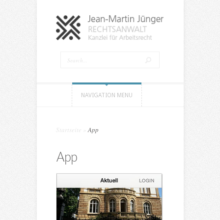
NAVIGATION MENU
Startseite
»
App
App